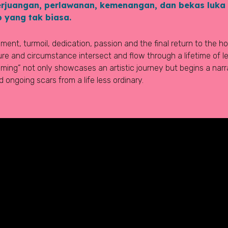
erjuangan, perlawanan, kemenangan, dan bekas luka
p yang tak biasa.
ment, turmoil, dedication, passion and the final return to the h
ure and circumstance intersect and flow through a lifetime of l
ing” not only showcases an artistic journey but begins a narra
 ongoing scars from a life less ordinary.