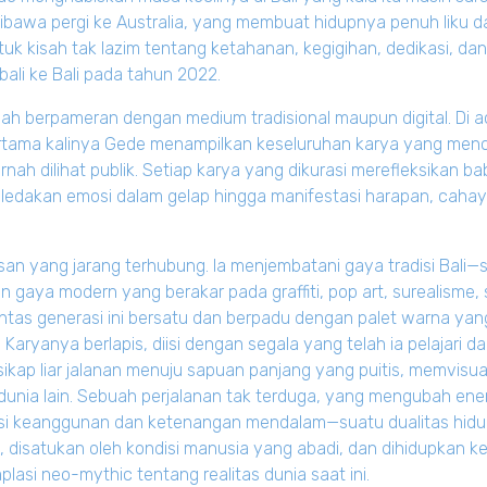
ibawa pergi ke Australia, yang membuat hidupnya penuh liku 
ntuk kisah tak lazim tentang ketahanan, kegigihan, dedikasi, d
ali ke Bali pada tahun 2022.
lah berpameran dengan medium tradisional maupun digital. Di
pertama kalinya Gede menampilkan keseluruhan karya yang menca
nah dilihat publik. Setiap karya yang dikurasi merefleksikan b
 ledakan emosi dalam gelap hingga manifestasi harapan, cahay
an yang jarang terhubung. Ia menjembatani gaya tradisi Bali—s
aya modern yang berakar pada graffiti, pop art, surealisme, 
ntas generasi ini bersatu dan berpadu dengan palet warna yang 
aryanya berlapis, diisi dengan segala yang telah ia pelajari dan
 sikap liar jalanan menuju sapuan panjang yang puitis, memvisual
nia lain. Sebuah perjalanan tak terduga, yang mengubah energ
esi keanggunan dan ketenangan mendalam—suatu dualitas hid
l, disatukan oleh kondisi manusia yang abadi, dan dihidupkan k
lasi neo-mythic tentang realitas dunia saat ini.