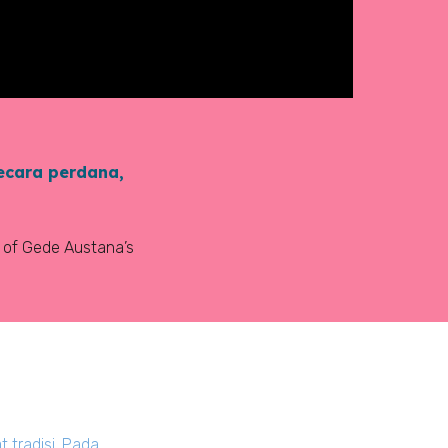
secara perdana,
pe of Gede Austana’s
 tradisi. Pada