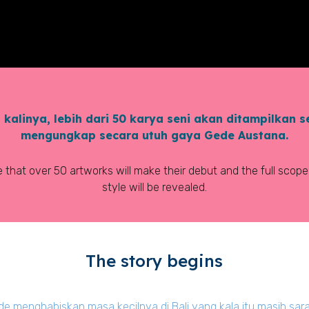
kalinya, lebih dari 50 karya seni akan ditampilkan 
mengungkap secara utuh gaya Gede Austana.
ime that over 50 artworks will make their debut and the full sco
style will be revealed.
The story begins
de menghabiskan masa kecilnya di Bali yang kala itu masih sarat