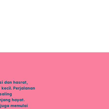
i dan hasrat,
kecil. Perjalanan
saling
njang hayat.
i juga memulai