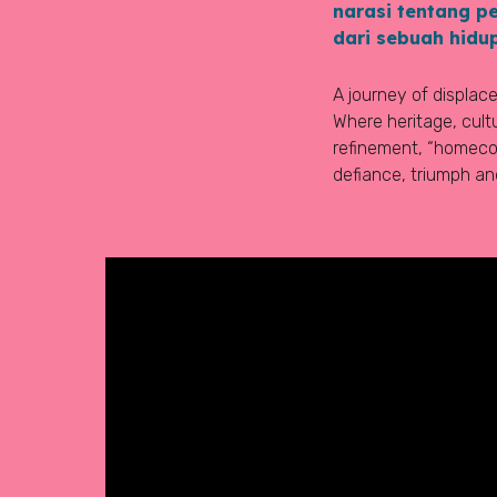
narasi tentang p
dari sebuah hidu
A journey of displace
Where heritage, cult
refinement, “homecom
defiance, triumph and