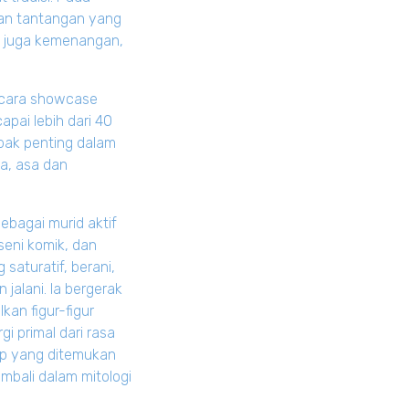
dan tantangan yang
an juga kemenangan,
 acara showcase
pai lebih dari 40
abak penting dalam
a, asa dan
ebagai murid aktif
seni komik, dan
saturatif, berani,
 jalani. Ia bergerak
kan figur-figur
i primal dari rasa
up yang ditemukan
embali dalam mitologi