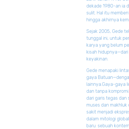
dekade 1980-an ia d
sulit. Hal itu membe
hingga akhirnya kemb
Sejak 2005, Gede te
tunggal ini, untuk 
karya yang belum per
kisah hidupnya—dari
keyakinan.
Gede menapaki lintas
gaya Batuan—dengan g
lainnya.Gaya-gaya li
dan tanpa kompromi. K
dari garis tegas dan
muses dan makhluk du
sakit menjadi ekspr
dalam mitologi globa
baru: sebuah kontemp