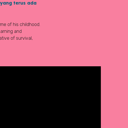
 yang terus ada
ome of his childhood.
earning and
tive of survival,